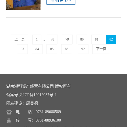
查看更多 >
上一页
1
..
78
79
80
81
82
83
84
85
86
..
92
下一页
湖南湘科资产经营有限公司 版权所有
备案号 湘ICP备12012037号-1
网站建设：康曼德
电 话：0731-89088589
传 真：0731-88936100